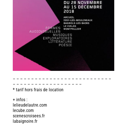
– – – – – – – – – – – – – – – – – – – – – – – – – – –
– – – – – – – – – – – – – – – – – – –
* tarif hors frais de location
+ infos :
lelieudelautre.com
lecube.com
scenescroisees.fr
labaignoire.fr