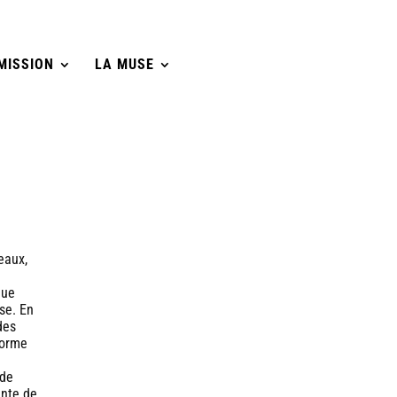
MISSION
LA MUSE
eaux,
que
se. En
des
forme
 de
ente de