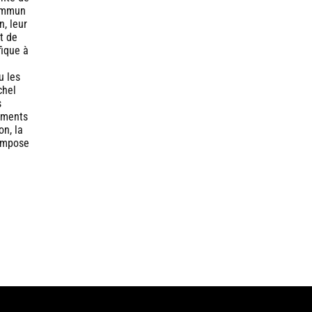
commun
n, leur
t de
fique à
u les
chel
s
rements
on, la
compose
e