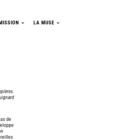
MISSION
LA MUSE
upières.
uignard
pas de
veloppe
on
reilles