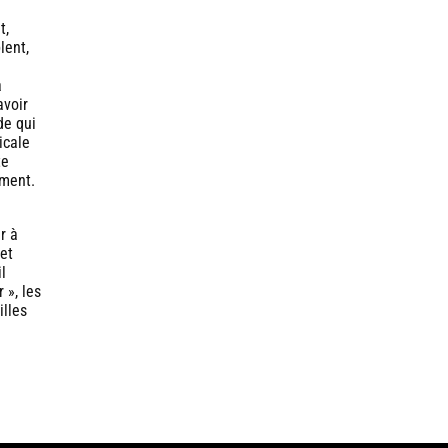
t,
lent,
a
avoir
de qui
icale
te
ement.
r à
 et
il
 », les
illes