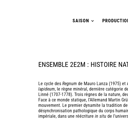
SAISON
PRODUCTIO
ENSEMBLE 2E2M : HISTOIRE NA
Le cycle des
Regnum
de
Mauro Lanza
(1975) et
A
lapideum
, le règne minéral, dernière catégorie de
Linné (1707-1778). Trois règnes de la nature, de
Face à ce monde statique, l’Allemand
Martin Grü
mouvement. Le premier dynamite la tradition des
désynchronisation pathologique du corps humain.
impériale, dans une réécriture
in situ
de l’univer