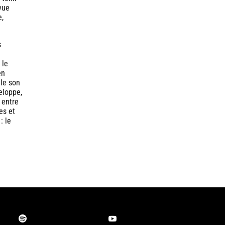
 vue
e,
s
 le
en
 le son
eloppe,
 entre
es et
: le