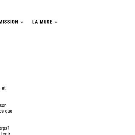
MISSION
LA MUSE
 et
e
 son
-ce que
orps?
 tenir