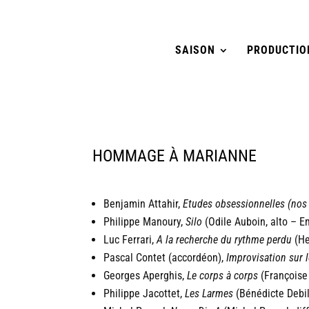
SAISON
PRODUCTIO
HOMMAGE À MARIANNE
Benjamin Attahir,
Etudes obsessionnelles (nos 
Philippe Manoury,
Silo
(Odile Auboin, alto – E
Luc Ferrari,
A la recherche du rythme perdu
(He
Pascal Contet (accordéon),
Improvisation sur 
Georges Aperghis,
Le corps à corps
(Françoise 
Philippe Jacottet,
Les Larmes
(Bénédicte Debill