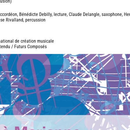
fusion)
 accordéon, Bénédicte Debilly, lecture, Claude Delangle, saxophone, He
ise Rivalland, percussion
national de création musicale
ntendu / Futurs Composés