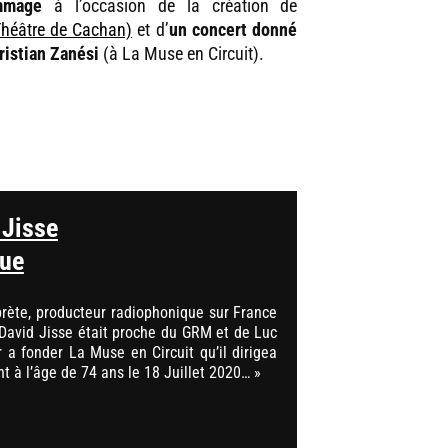
ommage
à l’occasion de la création de
héâtre de Cachan)
et d’
un concert donné
ristian Zanési
(à La Muse en Circuit).
 Jisse
que
prète, producteur radiophonique sur France
 David Jisse était proche du GRM et de Luc
er a fonder La Muse en Circuit qu’il dirigea
nt à l’âge de 74 ans le 18 Juillet 2020… »