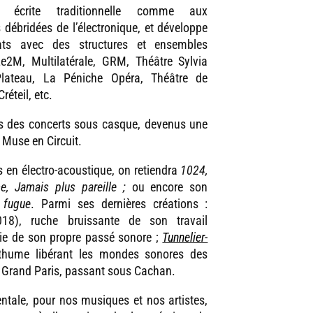
e écrite traditionnelle comme aux
 débridées de l’électronique, et développe
ats avec des structures et ensembles
e2M, Multilatérale, GRM, Théâtre Sylvia
 Plateau, La Péniche Opéra, Théâtre de
réteil, etc.
urs des concerts sous casque, devenus une
 Muse en Circuit.
 en électro-acoustique, on retiendra
1024,
e, Jamais plus pareille ;
ou encore son
 fugue
. Parmi ses dernières créations :
8), ruche bruissante de son travail
ie de son propre passé sonore ;
Tunnelier-
sthume libérant les mondes sonores des
u Grand Paris, passant sous Cachan.
tale, pour nos musiques et nos artistes,