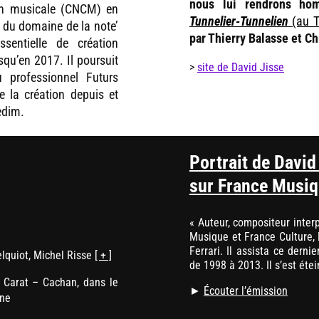
nous lui rendrons h
tion musicale (CNCM) en
Tunnelier-Tunnelien
(au T
n du domaine de la note’
par Thierry Balasse et Ch
ssentielle de création
squ’en 2017. Il poursuit
>
site de David Jisse
u professionnel Futurs
 la création depuis et
edim.
Portrait de David
sur France Musi
« Auteur, compositeur inter
Musique et France Culture,
Ferrari. Il assista ce derni
elquiot, Michel Risse
[ + ]
de 1998 à 2013. Il s’est étei
 Carat – Cachan, dans le
►
Écouter l’émission
ine