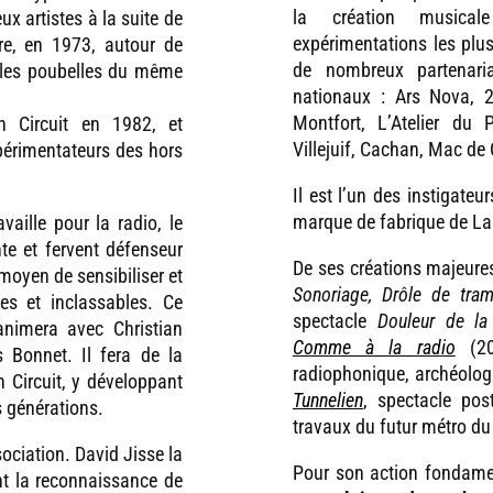
la création musical
x artistes à la suite de
expérimentations les plus
ire, en 1973, autour de
de nombreux partenari
 les poubelles du même
nationaux : Ars Nova, 2
Montfort, L’Atelier du
n Circuit en 1982, et
Villejuif, Cachan, Mac de C
périmentateurs des hors
Il est l’un des instigate
marque de fabrique de La
aille pour la radio, le
nte et fervent défenseur
De ses créations majeures
 moyen de sensibiliser et
Sonoriage, Drôle de tram
es et inclassables. Ce
spectacle
Douleur de la
 animera avec Christian
Comme à la radio
(201
s Bonnet. Il fera de la
radiophonique, archéolog
 Circuit, y développant
Tunnelien
, spectacle po
 générations.
travaux du futur métro d
ociation. David Jisse la
Pour son action fondamen
ent la reconnaissance de