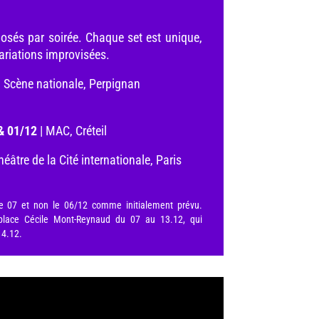
posés par soirée. Chaque set est unique,
ariations improvisées.
l Scène nationale, Perpignan
& 01/12
| MAC, Créteil
héâtre de la Cité internationale, Paris
le 07 et non le 06/12 comme initialement prévu.
place Cécile Mont-Reynaud du 07 au 13.12, qui
14.12.