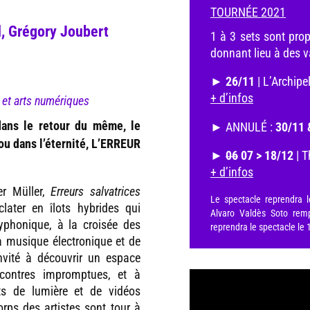
TOURNÉE 2021
, Grégory Joubert
1 à 3 sets sont pro
donnant lieu à des v
►
26/11
| L’Archipe
+ d’infos
 et arts numériques
 dans le retour du même, le
► ANNULÉ :
30/11 
ou dans l’éternité, L’ERREUR
►
06
07 > 18/12
| T
+ d’infos
er Müller,
Erreurs salvatrices
Le spectacle reprendra 
clater en îlots hybrides qui
Alvaro Valdès Soto rem
phonique, à la croisée des
reprendra le spectacle le 
la musique électronique et de
invité à découvrir un espace
contres impromptues, et à
ts de lumière et de vidéos
orps des artistes sont tour à