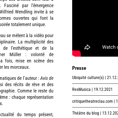
. Fasciné par l’émergence
Wilfried Wendling invite à se
ormes ouvertes qui font la
soirée totalement unique.
teau se mêlent à la vidéo pour
plinaire. La multiplicité des
 de l’esthétique et de la
iner Müller : volonté de
la fois, mise en scène des
ller les morceaux.
Presse
Ubiquité culture(s) | 21.12
matiques de l’auteur :
Avis de
si des récits de rêve et des
ResMusica | 19.12.2021
iographie. Comme le reste du
 même : chaque représentation
critiquetheatreclau.com | 
s.
Théâtre du blog | 13.12.20
ctualité du temps présent,