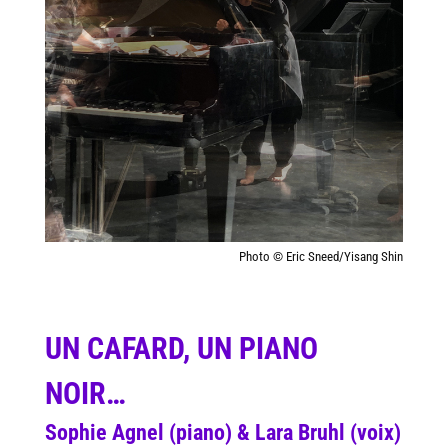
Photo © Eric Sneed/Yisang Shin
UN CAFARD, UN PIANO
NOIR…
Sophie Agnel (piano) & Lara Bruhl (voix)